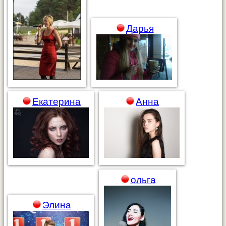
Дарья
Екатерина
Анна
ольга
Элина