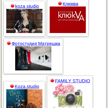
Клюква
koza studio
Фотостудия Матрешка
FAMILY STUDIO
Koza.studio