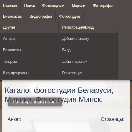
Главная
Поиск
Фотомодели
Модели
Фотографы
Визажисты
Видеографы
Фотостудии
Другие
Регистрация/Вход
Актеры
Добавить анкету
Вокалисты
Вход
Танцоры
Забыл пароль?
Шоу программы
Регистрация
Каталог фотостудии Беларуси,
Минска. Фотостудия Минск.
Расширенный поиск
Анкет:
Страницы: