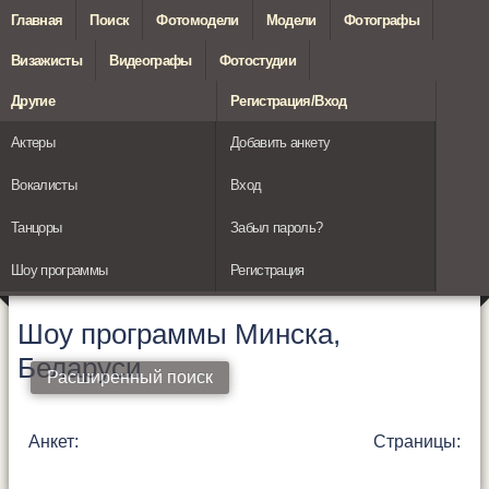
Главная
Поиск
Фотомодели
Модели
Фотографы
Визажисты
Видеографы
Фотостудии
Другие
Регистрация/Вход
Актеры
Добавить анкету
Вокалисты
Вход
Танцоры
Забыл пароль?
Шоу программы
Регистрация
Шоу программы Минска,
Беларуси
Расширенный поиск
Анкет:
Страницы: