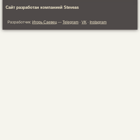
Сайт разработан компанией Steveas
Разработчик:
Игорь Саевец
—
Telegram
·
VK
·
Instagram