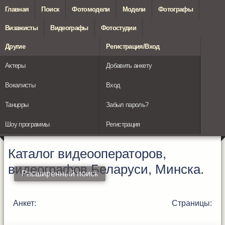
Главная
Поиск
Фотомодели
Модели
Фотографы
Визажисты
Видеографы
Фотостудии
Другие
Регистрация/Вход
Актеры
Добавить анкету
Вокалисты
Вход
Танцоры
Забыл пароль?
Шоу программы
Регистрация
Каталог видеооператоров,
видеографов Беларуси, Минска.
Расширенный поиск
Анкет:
Страницы: