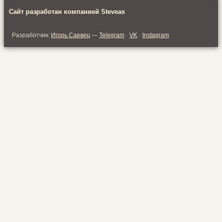
Сайт разработан компанией Steveas
Разработчик:
Игорь Саевец
—
Telegram
·
VK
·
Instagram