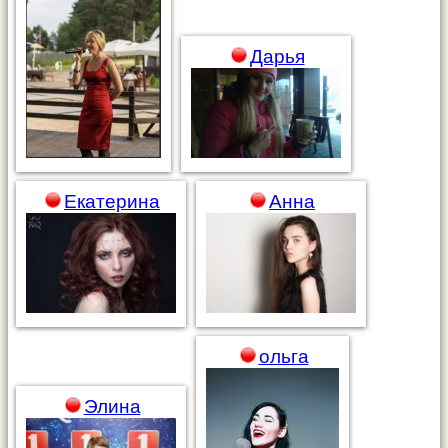
Дарья
Екатерина
Анна
ольга
Элина