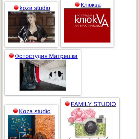
Клюква
koza studio
Фотостудия Матрешка
FAMILY STUDIO
Koza.studio