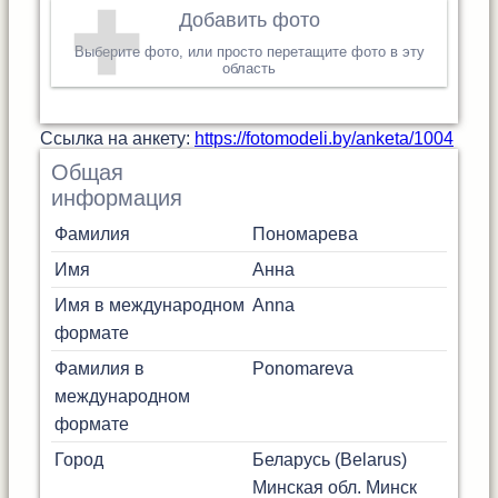
Добавить фото
Выберите фото, или просто перетащите фото в эту
область
Cсылка на анкету:
https://fotomodeli.by/anketa/1004
Общая
информация
Фамилия
Пономарева
Имя
Анна
Имя в международном
Anna
формате
Фамилия в
Ponomareva
международном
формате
Город
Беларусь (Belarus)
Минская обл.
Минск