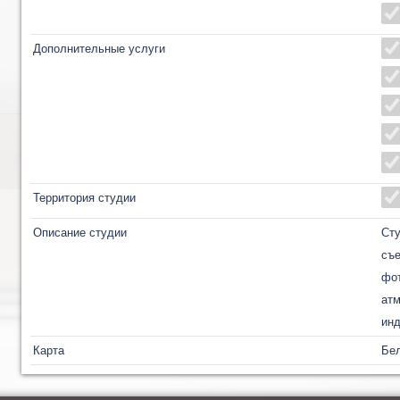
Дополнительные услуги
Территория студии
Описание студии
Ст
съ
фот
атм
инд
Карта
Бел