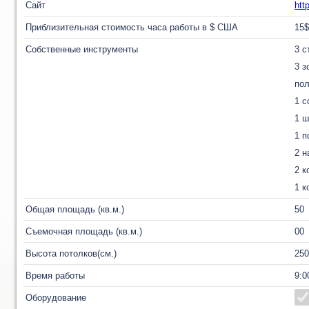
Сайт
htt
Приблизительная стоимость часа работы в $ США
15$
Собственные инструменты
3 с
3 з
пол
1 с
1 ш
1 п
2 н
2 к
1 к
Общая площадь (кв.м.)
50
Съемочная площадь (кв.м.)
00
Высота потолков(см.)
250
Время работы
9:0
Оборудование