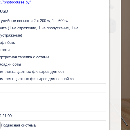
p://photocourse.by/
USD
тудийные вспышки 2 x 200 w, 1 – 600 w
онта (1 на отражение, 1 на пропускание, 1 на
уотражение)
офт-бокс
торки
ортретная тарелка с сотами
асадки соты
омплекта цветных фильтров для сот
омплект цветных фильтров для полной за
0-21:00
Подвесная система