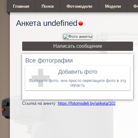
Главная
Поиск
Фотомодели
Модели
Ф
Анкета
undefined
Написать сообщение
Все фотографии
Добавить фото
Выберите фото, или просто перетащите фото в эту
область
Cсылка на анкету:
https://fotomodeli.by/anketa/102