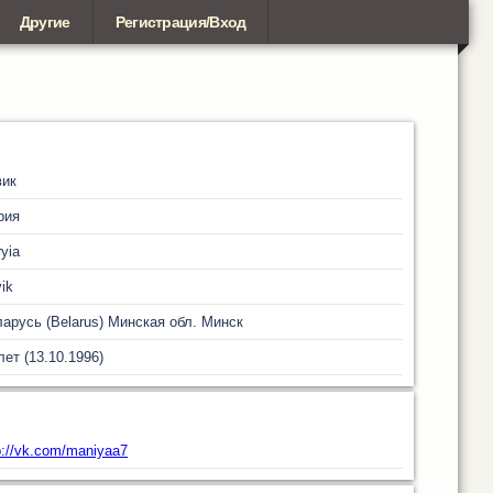
Другие
Регистрация/Вход
вик
рия
yia
ik
арусь (Belarus)
Минская обл.
Минск
лет (13.10.1996)
p://vk.com/maniyaa7