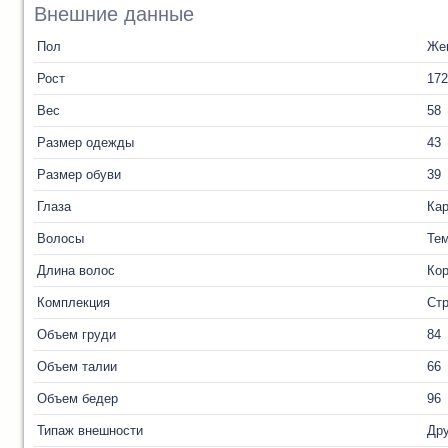
Внешние данные
Пол
Же
Рост
172
Вес
58
Размер одежды
43
Размер обуви
39
Глаза
Ка
Волосы
Те
Длина волос
Кор
Комплекция
Ст
Объем груди
84
Объем талии
66
Объем бедер
96
Типаж внешности
Дру