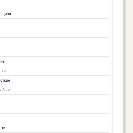
нщина
рие
мные
откие
ройное
гая