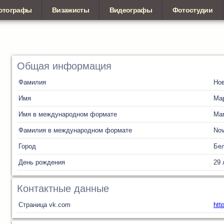
отографы
Визажисты
Видеографы
Фотостудии
Общая информация
Фамилия
Но
Имя
Ма
Имя в международном формате
Mar
Фамилия в международном формате
Nov
Город
Бел
День рождения
29 
Контактные данные
Страница vk.com
htt