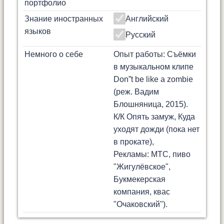
портфолио
Знание иностранных
Английский
языков
Русский
Немного о себе
Опыт работы: Съёмки
в музыкальном клипе
Don”t be like a zombie
(реж. Вадим
Блошняница, 2015).
К/К Опять замуж, Куда
уходят дожди (пока нет
в прокате),
Рекламы: МТС, пиво
"Жигулёвское",
Букмекерская
компания, квас
"Очаковский").