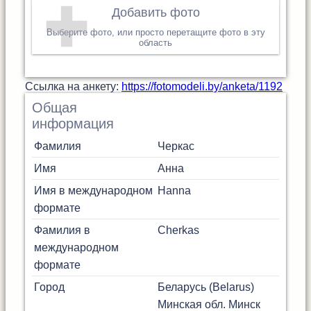
Добавить фото
Выберите фото, или просто перетащите фото в эту
область
Cсылка на анкету:
https://fotomodeli.by/anketa/1192
Общая
информация
Фамилия
Черкас
Имя
Анна
Имя в международном
Hanna
формате
Фамилия в
Cherkas
международном
формате
Город
Беларусь (Belarus)
Минская обл.
Минск