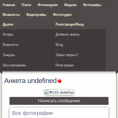
Главная
Поиск
Фотомодели
Модели
Фотографы
Визажисты
Видеографы
Фотостудии
Другие
Регистрация/Вход
Актеры
Добавить анкету
Вокалисты
Вход
Танцоры
Забыл пароль?
Шоу программы
Регистрация
Анкета
undefined
Написать сообщение
Все фотографии