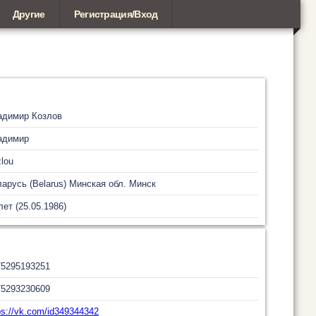
Другие
Регистрация/Вход
адимир Козлов
адимир
lou
арусь (Belarus)
Минская обл.
Минск
лет (25.05.1986)
75295193251
75293230609
ps://vk.com/id349344342