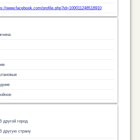
ps://www.facebook.com/profile.php?id=100011248518910
жчина
рие
штановые
едние
ройное
В другой город
В другую страну