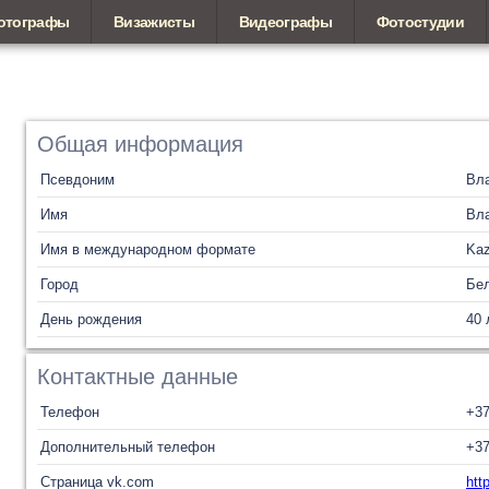
отографы
Визажисты
Видеографы
Фотостудии
Общая информация
Псевдоним
Вл
Имя
Вл
Имя в международном формате
Kaz
Город
Бел
День рождения
40 
Контактные данные
Телефон
+3
Дополнительный телефон
+3
Страница vk.com
htt