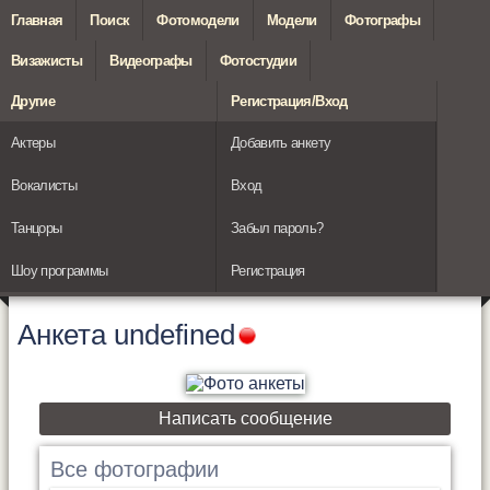
Главная
Поиск
Фотомодели
Модели
Фотографы
Визажисты
Видеографы
Фотостудии
Другие
Регистрация/Вход
Актеры
Добавить анкету
Вокалисты
Вход
Танцоры
Забыл пароль?
Шоу программы
Регистрация
Анкета
undefined
Написать сообщение
Все фотографии