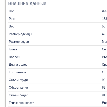
Внешние данные
Пол
Же
Рост
163
Вес
50
Размер одежды
42
Размер обуви
Ме
Глаза
Се
Волосы
Ры
Длина волос
Ср
Комплекция
Ст
Объем груди
90
Объем талии
62
Объем бедер
91
Типаж внешности
Ев