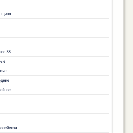
нщина
нее 38
рые
жые
едние
ройное
ропейская