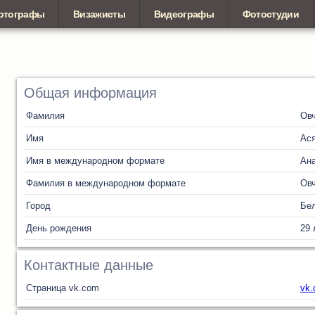
отографы
Визажисты
Видеографы
Фотостудии
Общая информация
Фамилия
Ов
Имя
Ас
Имя в международном формате
Ан
Фамилия в международном формате
Ов
Город
Бел
День рождения
29 
Контактные данные
Страница vk.com
vk.