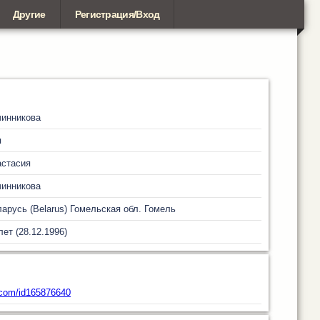
Другие
Регистрация/Вход
чинникова
я
астасия
чинникова
арусь (Belarus)
Гомельская обл.
Гомель
лет (28.12.1996)
com/id165876640