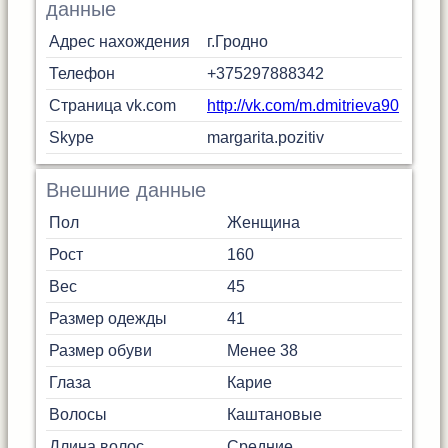
данные
Адрес нахождения
г.Гродно
Телефон
+375297888342
Страница vk.com
http://vk.com/m.dmitrieva90
Skype
margarita.pozitiv
Внешние данные
Пол
Женщина
Рост
160
Вес
45
Размер одежды
41
Размер обуви
Менее 38
Глаза
Карие
Волосы
Каштановые
Длина волос
Средние