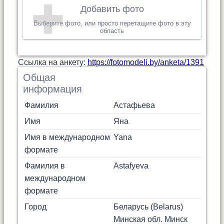
Добавить фото
Выберите фото, или просто перетащите фото в эту
область
Cсылка на анкету:
https://fotomodeli.by/anketa/1391
Общая
информация
Фамилия
Астафьева
Имя
Яна
Имя в международном
Yana
формате
Фамилия в
Astafyeva
международном
формате
Город
Беларусь (Belarus)
Минская обл.
Минск