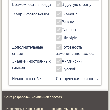
Возможность выезда
В другую страну
Жанры фотосъемки
Glamour
Beauty
Fashion
Life style
Дополнительные
Готовность
опции
изменить цвет волос
Знание иностранных
Английский
языков
Русский
Немного о себе
Я творческая личность
Сайт разработан компанией Steveas
Разработчик:
Игорь Саевец
—
Telegram
·
VK
·
Instagram