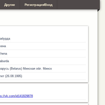
Другие
Регистрация/Вход
лабурда
жена
zhena
aburda
арусь (Belarus)
Минская обл.
Минск
лет (26.08.1995)
ps://vk.com/id141829878