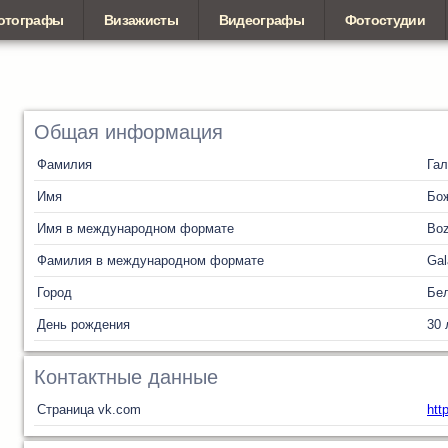
отографы
Визажисты
Видеографы
Фотостудии
Общая информация
Фамилия
Га
Имя
Бо
Имя в международном формате
Bo
Фамилия в международном формате
Gal
Город
Бел
День рождения
30 
Контактные данные
Страница vk.com
htt