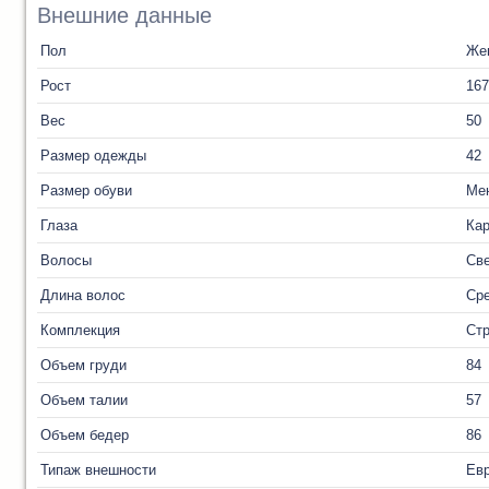
Внешние данные
Пол
Же
Рост
167
Вес
50
Размер одежды
42
Размер обуви
Ме
Глаза
Ка
Волосы
Св
Длина волос
Ср
Комплекция
Ст
Объем груди
84
Объем талии
57
Объем бедер
86
Типаж внешности
Ев