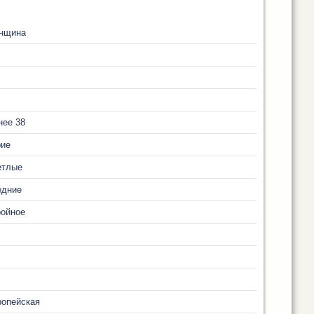
нщина
нее 38
рие
етлые
едние
ройное
ропейская