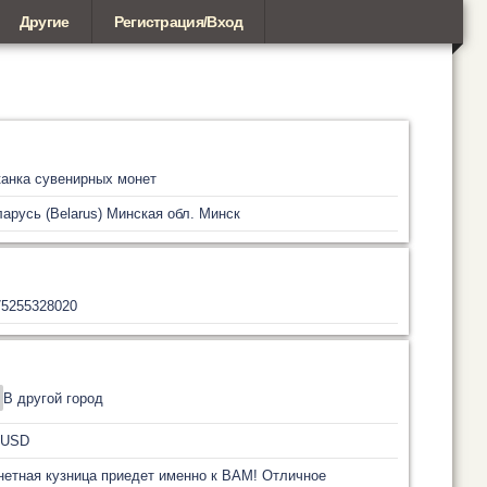
Другие
Регистрация/Вход
анка сувенирных монет
арусь (Belarus)
Минская обл.
Минск
75255328020
В другой город
USD
етная кузница приедет именно к ВАМ! Отличное