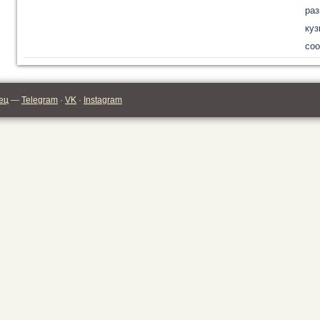
раз
куз
соо
ец
—
Telegram
·
VK
·
Instagram