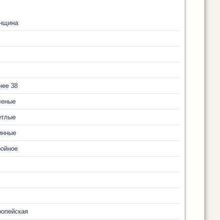
нщина
нее 38
леные
етлые
инные
ройное
ропейская