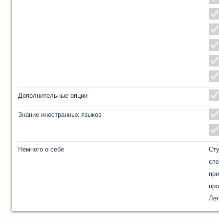
Дополнительные опции
Знание иностранных языков
Немного о себе
Сту
спе
при
про
Лег