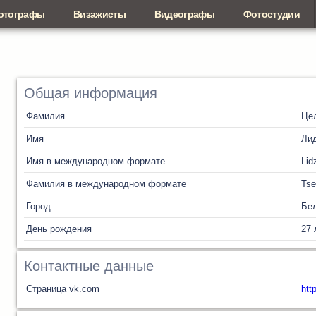
отографы
Визажисты
Видеографы
Фотостудии
Общая информация
Фамилия
Це
Имя
Ли
Имя в международном формате
Lid
Фамилия в международном формате
Tse
Город
Бел
День рождения
27 
Контактные данные
Страница vk.com
htt