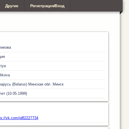
Другие
Регистрация/Вход
ликова
дия
ziya
likova
арусь (Belarus)
Минская обл.
Минск
лет (10.05.1999)
ps://vk.com/id82227734