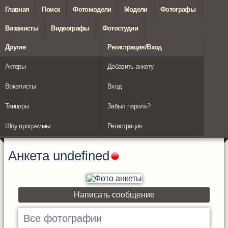
Главная
Поиск
Фотомодели
Модели
Фотографы
Визажисты
Видеографы
Фотостудии
Другие
Регистрация/Вход
Актеры
Добавить анкету
Вокалисты
Вход
Танцоры
Забыл пароль?
Шоу программы
Регистрация
Анкета
undefined
Написать сообщение
Все фотографии