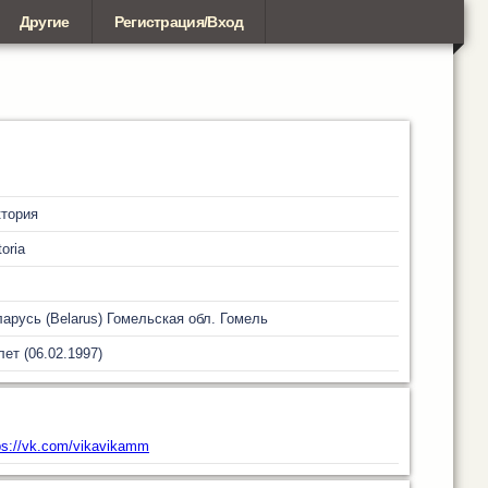
Другие
Регистрация/Вход
тория
toria
m
арусь (Belarus)
Гомельская обл.
Гомель
лет (06.02.1997)
ps://vk.com/vikavikamm