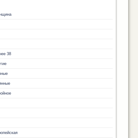
нщина
нее 38
гие
мные
инные
ройное
ропейская