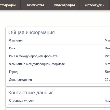
отографы
Визажисты
Видеографы
Фотостудии
Общая информация
Фамилия
Мм
Имя
Вик
Имя в международном формате
Vic
Фамилия в международном формате
M
Город
Бел
День рождения
29 
Контактные данные
Страница vk.com
htt