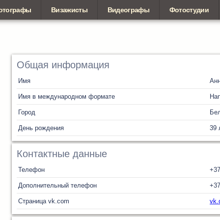
отографы
Визажисты
Видеографы
Фотостудии
Общая информация
Имя
Ан
Имя в международном формате
Ha
Город
Бел
День рождения
39 
Контактные данные
Телефон
+37
Дополнительный телефон
+37
Страница vk.com
vk.