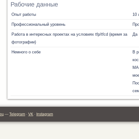
Рабочие данные
Опыт работы
10 
Профессиональный уровень
Пр
Работа в интересных проектах на условиях tfp/tfcd (время за
Да
фотографии)
Немного о себе
В 
кос
MAC
мое
Пос
сем
ец
—
Telegram
·
VK
·
Instagram