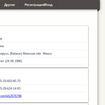
Другие
Регистрация/Вход
на
nna
арусь (Belarus)
Минская обл.
Минск
лет (24.09.1986)
5-33-603-85-70
5-29-624-14-93
com/id12576796