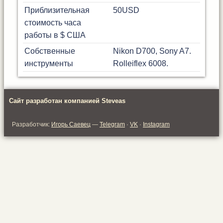
Приблизительная
50
USD
стоимость часа
работы в $ США
Собственные
Nikon D700, Sony A7.
инструменты
Rolleiflex 6008.
Сайт разработан компанией Steveas
Разработчик:
Игорь Саевец
—
Telegram
·
VK
·
Instagram