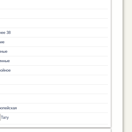
нее 38
рие
мные
инные
ройное
ропейская
Тату