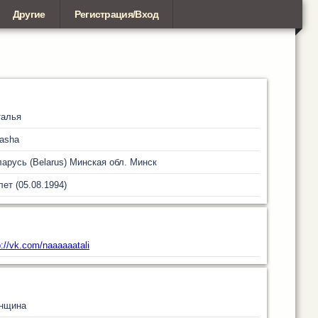
Другие
Регистрация/Вход
талья
asha
арусь (Belarus)
Минская обл.
Минск
лет (05.08.1994)
p://vk.com/naaaaaatali
нщина