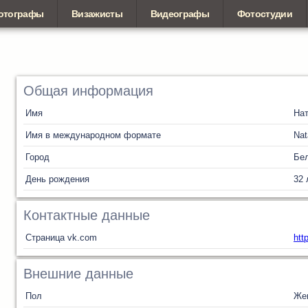
отографы
Визажисты
Видеографы
Фотостудии
Общая информация
Имя
На
Имя в международном формате
Nat
Город
Бел
День рождения
32 
Контактные данные
Страница vk.com
htt
Внешние данные
Пол
Же