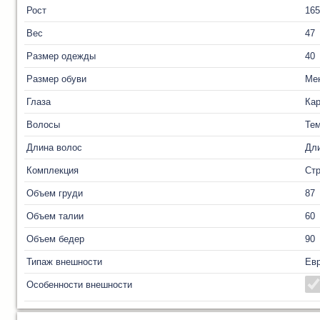
Рост
165
Вес
47
Размер одежды
40
Размер обуви
Ме
Глаза
Ка
Волосы
Те
Длина волос
Дл
Комплекция
Ст
Объем груди
87
Объем талии
60
Объем бедер
90
Типаж внешности
Ев
Особенности внешности