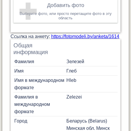
Добавить фото
Выберите фото, или просто перетащите фото в эту
область
Cсылка на анкету:
https://fotomodeli.by/anketa/1614
Общая
информация
Фамилия
Зелезей
Имя
Глеб
Имя в международном
Hleb
формате
Фамилия в
Zelezei
международном
формате
Город
Беларусь (Belarus)
Минская обл.
Минск