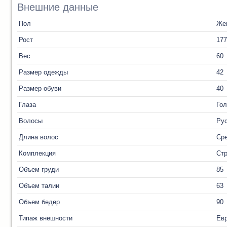
Внешние данные
Пол
Же
Рост
177
Вес
60
Размер одежды
42
Размер обуви
40
Глаза
Го
Волосы
Ру
Длина волос
Ср
Комплекция
Ст
Объем груди
85
Объем талии
63
Объем бедер
90
Типаж внешности
Ев