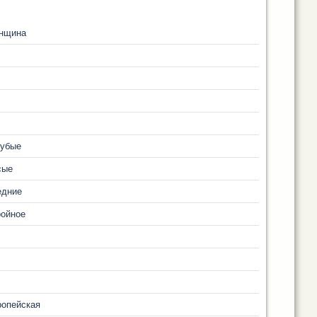
нщина
лубые
сые
едние
ройное
ропейская