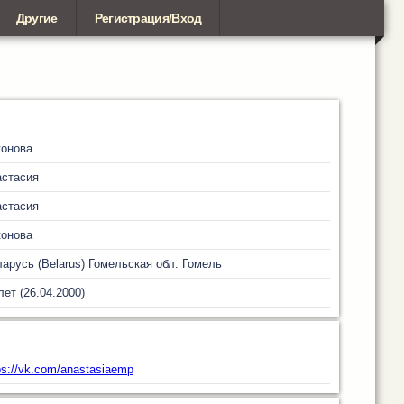
Другие
Регистрация/Вход
конова
астасия
астасия
конова
арусь (Belarus)
Гомельская обл.
Гомель
лет (26.04.2000)
ps://vk.com/anastasiaemp