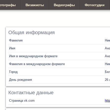
отографы
Визажисты
Видеографы
Фотостудии
Общая информация
Фамилия
Ни
Имя
Ан
Имя в международном формате
Ан
Фамилия в международном формате
Ни
Город
Бел
День рождения
26 
Контактные данные
Страница vk.com
htt