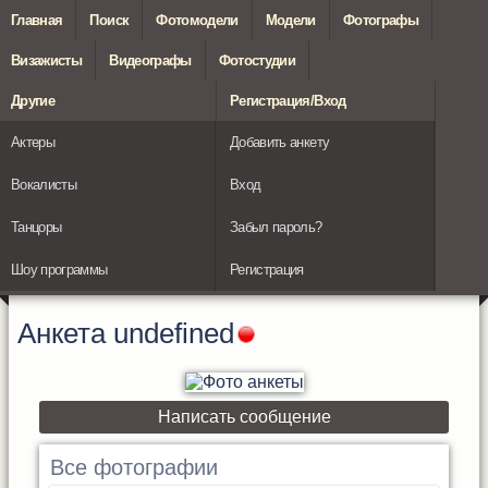
Главная
Поиск
Фотомодели
Модели
Фотографы
Визажисты
Видеографы
Фотостудии
Другие
Регистрация/Вход
Актеры
Добавить анкету
Вокалисты
Вход
Танцоры
Забыл пароль?
Шоу программы
Регистрация
Анкета
undefined
Написать сообщение
Все фотографии