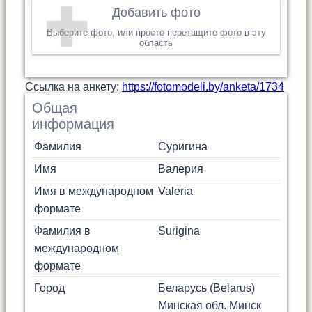
Добавить фото
Выберите фото, или просто перетащите фото в эту
область
Cсылка на анкету:
https://fotomodeli.by/anketa/1734
Общая
информация
Фамилия
Суригина
Имя
Валерия
Имя в международном
Valeria
формате
Фамилия в
Surigina
международном
формате
Город
Беларусь (Belarus)
Минская обл.
Минск