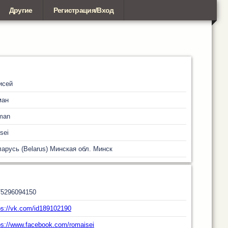
Другие
Регистрация/Вход
исей
ман
man
sei
арусь (Belarus)
Минская обл.
Минск
75296094150
ps://vk.com/id189102190
ps://www.facebook.com/romaisei