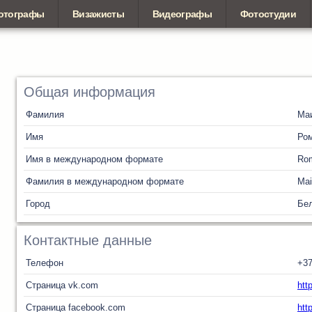
отографы
Визажисты
Видеографы
Фотостудии
Общая информация
Фамилия
Ма
Имя
Ро
Имя в международном формате
Ro
Фамилия в международном формате
Mai
Город
Бел
Контактные данные
Телефон
+3
Страница vk.com
htt
Страница facebook.com
htt