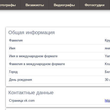
отографы
Визажисты
Видеографы
Фотостудии
Общая информация
Фамилия
Кр
Имя
яни
Имя в международном формате
Yan
Фамилия в международном формате
Kru
Город
Бел
День рождения
30 
Контактные данные
Страница vk.com
htt