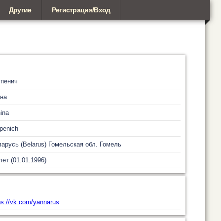
Другие
Регистрация/Вход
упенич
на
ina
penich
арусь (Belarus)
Гомельская обл.
Гомель
лет (01.01.1996)
ps://vk.com/yannarus