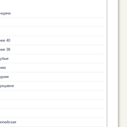
нщина
нее 40
нее 38
лубые
няю
едние
дощавое
ропейская