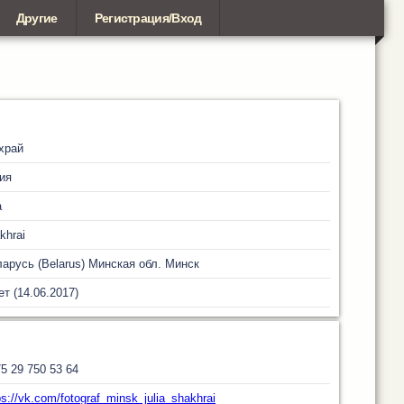
Другие
Регистрация/Вход
храй
ия
a
khrai
арусь (Belarus)
Минская обл.
Минск
ет (14.06.2017)
5 29 750 53 64
ps://vk.com/fotograf_minsk_julia_shakhrai