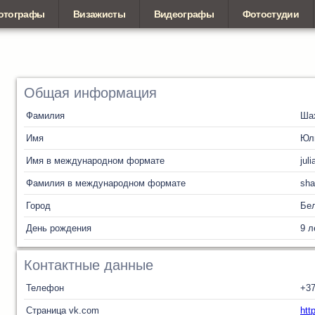
отографы
Визажисты
Видеографы
Фотостудии
Общая информация
Фамилия
Ша
Имя
Юл
Имя в международном формате
juli
Фамилия в международном формате
sha
Город
Бел
День рождения
9 л
Контактные данные
Телефон
+37
Страница vk.com
htt