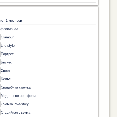
лет 1 месяцев
офессионал
Glamour
Life style
Портрет
Бизнес
Спорт
Белье
Свадебная съемка
Модельное портфолио
Съёмка love-story
Студийная съемка