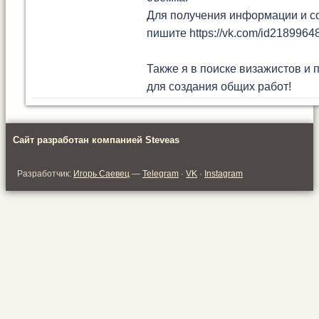
Для получения информации и с
пишите https://vk.com/id2189964
Также я в поиске визажистов и
для создания общих работ!
Сайт разработан компанией Steveas
Разработчик:
Игорь Саевец
—
Telegram
·
VK
·
Instagram