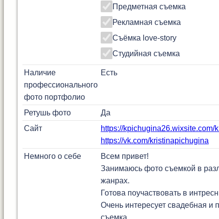
Предметная съемка
Рекламная съемка
Съёмка love-story
Студийная съемка
Наличие
Есть
профессионального
фото портфолио
Ретушь фото
Да
Сайт
https://kpichugina26.wixsite.com/
https://vk.com/kristinapichugina
Немного о себе
Всем привет!
Занимаюсь фото съемкой в раз
жанрах.
Готова поучаствовать в интресн
Очень интересует свадебная и 
съемка.