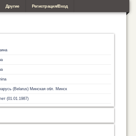
Другие
Регистрация/Вход
шина
на
na
hina
арусь (Belarus)
Минская обл.
Минск
лет (01.01.1987)