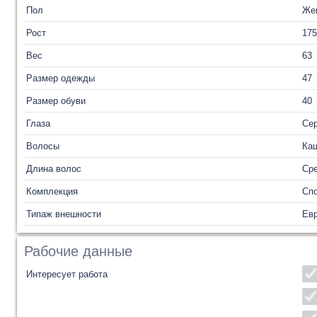
Пол
Же
Рост
175
Вес
63
Размер одежды
47
Размер обуви
40
Глаза
Се
Волосы
Ка
Длина волос
Ср
Комплекция
Сп
Типаж внешности
Ев
Рабочие данные
Интересует работа