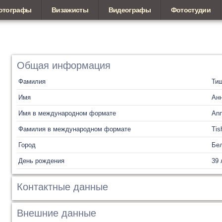
отографы
Визажисты
Видеографы
Фотостудии
Общая информация
Фамилия
Ти
Имя
Ан
Имя в международном формате
An
Фамилия в международном формате
Tis
Город
Бел
День рождения
39 
Контактные данные
Внешние данные