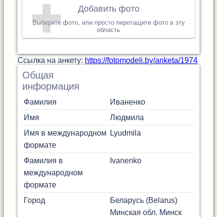
Добавить фото
Выберите фото, или просто перетащите фото в эту
область
Cсылка на анкету:
https://fotomodeli.by/anketa/1974
Общая
информация
Фамилия
Иваненко
Имя
Людмила
Имя в международном
Lyudmila
формате
Фамилия в
Ivanenko
международном
формате
Город
Беларусь (Belarus)
Минская обл.
Минск