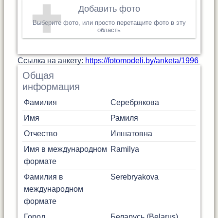
Добавить фото
Выберите фото, или просто перетащите фото в эту
область
Cсылка на анкету:
https://fotomodeli.by/anketa/1996
Общая
информация
Фамилия
Серебрякова
Имя
Рамиля
Отчество
Илшатовна
Имя в международном
Ramilya
формате
Фамилия в
Serebryakova
международном
формате
Город
Беларусь (Belarus)