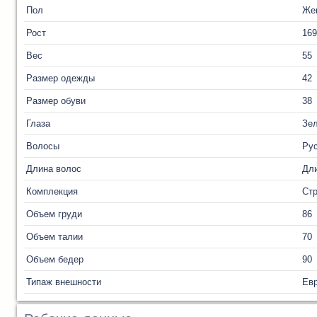
Пол
Же
Рост
169
Вес
55
Размер одежды
42
Размер обуви
38
Глаза
Зе
Волосы
Ру
Длина волос
Дл
Комплекция
Ст
Объем груди
86
Объем талии
70
Объем бедер
90
Типаж внешности
Ев