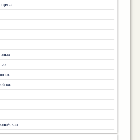
нщина
леные
сые
инные
ройное
ропейская