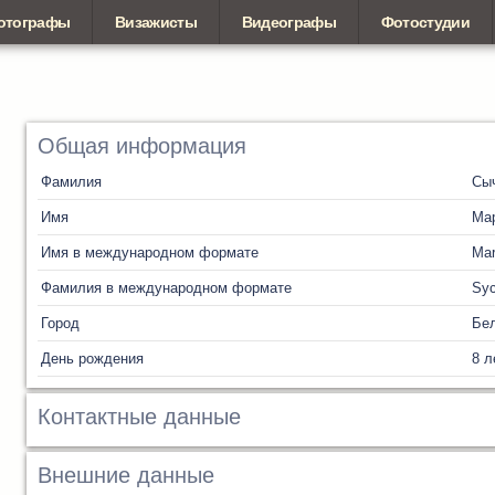
отографы
Визажисты
Видеографы
Фотостудии
Общая информация
Фамилия
Сы
Имя
Ма
Имя в международном формате
Mar
Фамилия в международном формате
Sy
Город
Бел
День рождения
8 л
Контактные данные
Внешние данные