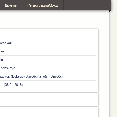
Другие
Регистрация/Вход
чевская
рия
ia
chevskaya
арусь (Belarus)
Витебская обл.
Витебск
ет (08.04.2018)