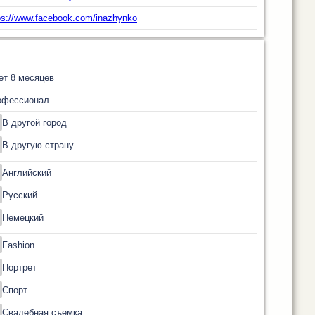
ps://www.facebook.com/inazhynko
ет 8 месяцев
офессионал
В другой город
В другую страну
Английский
Русский
Немецкий
Fashion
Портрет
Спорт
Свадебная съемка