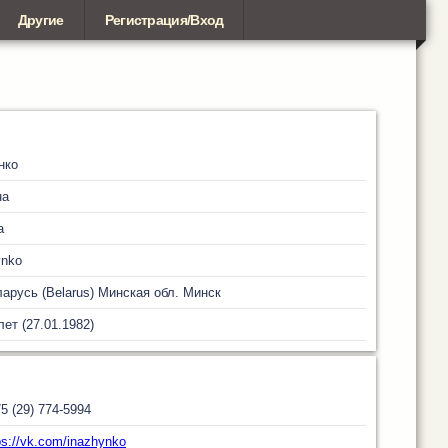
Другие
Регистрация/Вход
нко
на
a
ynko
арусь (Belarus)
Минская обл.
Минск
лет (27.01.1982)
5 (29) 774-5994
ps://vk.com/inazhynko