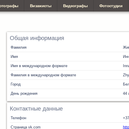
отографы
Визажисты
Видеографы
Фотостудии
Общая информация
Фамилия
Жи
Имя
Ин
Имя в международном формате
Inn
Фамилия в международном формате
Zh
Город
Бел
День рождения
44 
Контактные данные
Телефон
+37
Страница vk.com
htt