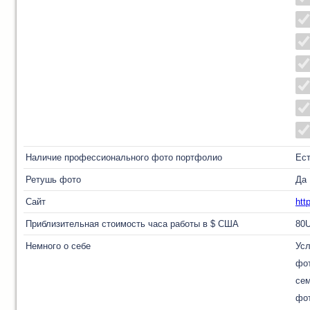
Наличие профессионального фото портфолио
Ес
Ретушь фото
Да
Сайт
htt
Приблизительная стоимость часа работы в $ США
80
Немного о себе
Усл
фот
сем
фот