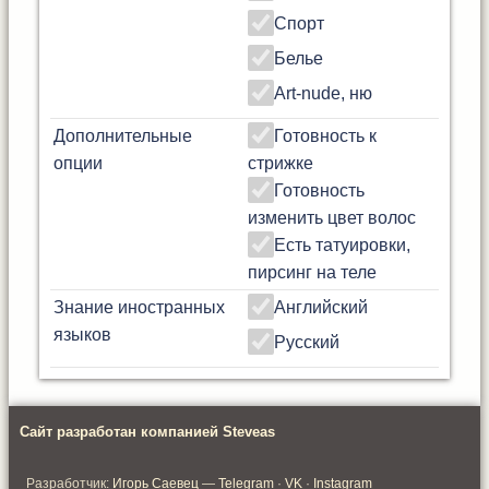
Спорт
Белье
Art-nude, ню
Дополнительные
Готовность к
опции
стрижке
Готовность
изменить цвет волос
Есть татуировки,
пирсинг на теле
Знание иностранных
Английский
языков
Русский
Сайт разработан компанией Steveas
Разработчик:
Игорь Саевец
—
Telegram
·
VK
·
Instagram