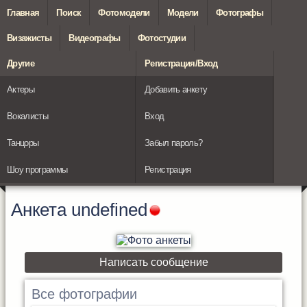
Главная
Поиск
Фотомодели
Модели
Фотографы
Визажисты
Видеографы
Фотостудии
Другие
Регистрация/Вход
Актеры
Добавить анкету
Вокалисты
Вход
Танцоры
Забыл пароль?
Шоу программы
Регистрация
Анкета
undefined
Написать сообщение
Все фотографии