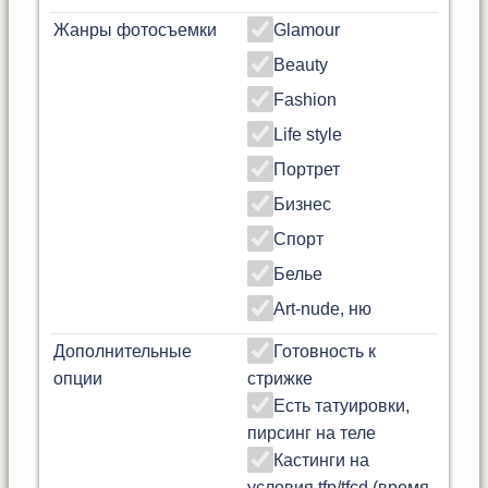
Жанры фотосъемки
Glamour
Beauty
Fashion
Life style
Портрет
Бизнес
Спорт
Белье
Art-nude, ню
Дополнительные
Готовность к
опции
стрижке
Есть татуировки,
пирсинг на теле
Кастинги на
условия tfp/tfcd (время