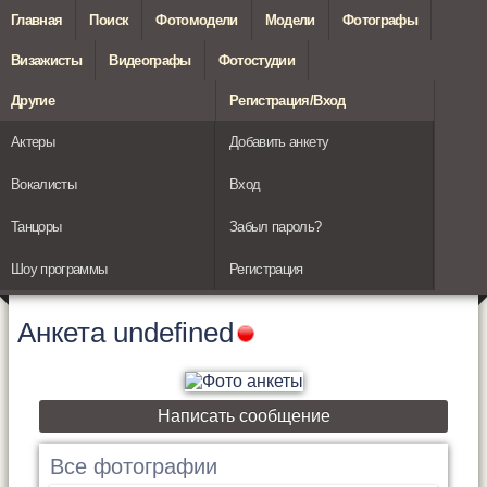
Главная
Поиск
Фотомодели
Модели
Фотографы
Визажисты
Видеографы
Фотостудии
Другие
Регистрация/Вход
Актеры
Добавить анкету
Вокалисты
Вход
Танцоры
Забыл пароль?
Шоу программы
Регистрация
Анкета
undefined
Написать сообщение
Все фотографии