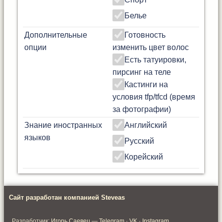
Белье
Дополнительные
Готовность
опции
изменить цвет волос
Есть татуировки,
пирсинг на теле
Кастинги на
условия tfp/tfcd (время
за фотографии)
Знание иностранных
Английский
языков
Русский
Корейский
Сайт разработан компанией Steveas
Разработчик:
Игорь Саевец
—
Telegram
·
VK
·
Instagram