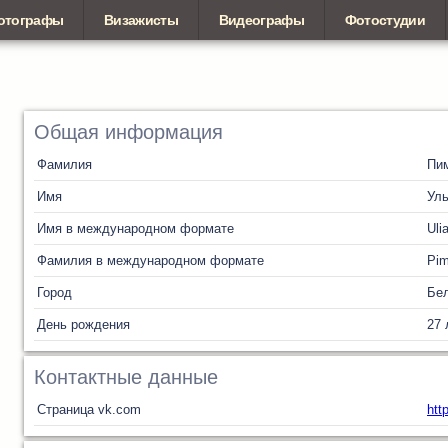
отографы
Визажисты
Видеографы
Фотостудии
Общая информация
Фамилия
Пи
Имя
Ул
Имя в международном формате
Uli
Фамилия в международном формате
Pi
Город
Бел
День рождения
27 
Контактные данные
Страница vk.com
htt