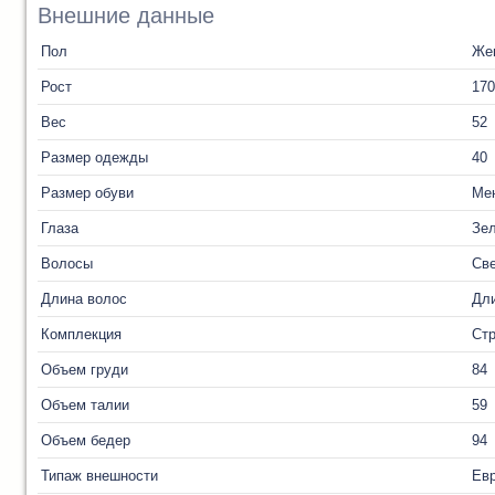
Внешние данные
Пол
Же
Рост
170
Вес
52
Размер одежды
40
Размер обуви
Ме
Глаза
Зе
Волосы
Св
Длина волос
Дл
Комплекция
Ст
Объем груди
84
Объем талии
59
Объем бедер
94
Типаж внешности
Ев