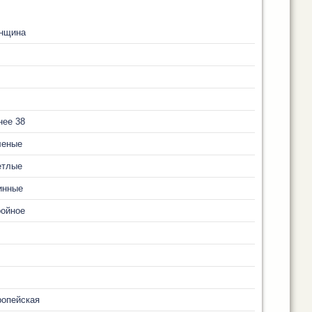
нщина
нее 38
леные
етлые
инные
ройное
ропейская