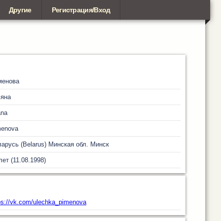
Другие
Регистрация/Вход
менова
ьяна
ana
menova
арусь (Belarus)
Минская обл.
Минск
лет (11.08.1998)
ps://vk.com/ulechka_pimenova