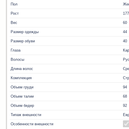
Пол
Же
Рост
177
Вес
60
Размер одежды
44
Размер обуви
40
Глаза
Ка
Волосы
Ру
Длина волос
Ср
Комплекция
Ст
Объем груди
94
Объем талии
68
Объем бедер
92
Типаж внешности
Ев
Особенности внешности