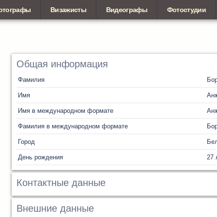
отографы
Визажисты
Видеографы
Фотостудии
Общая информация
Фамилия
Бо
Имя
Ан
Имя в международном формате
Ан
Фамилия в международном формате
Бо
Город
Бел
День рождения
27 
Контактные данные
Внешние данные