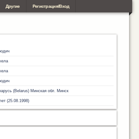
Другие
Регистрация/Вход
родич
жела
жела
родич
арусь (Belarus)
Минская обл.
Минск
лет (25.08.1998)