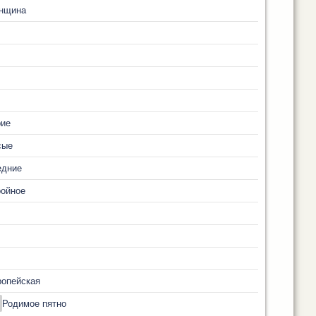
нщина
рие
сые
едние
ройное
ропейская
Родимое пятно