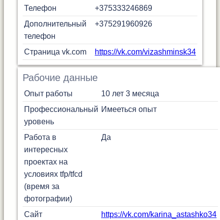
Телефон
+375333246869
Дополнительный
+375291960926
телефон
Страница vk.com
https://vk.com/vizashminsk34
Рабочие данные
Опыт работы
10 лет 3 месяца
Профессиональный
Имееться опыт
уровень
Работа в
Да
интересных
проектах на
условиях tfp/tfcd
(время за
фотографии)
Сайт
https://vk.com/karina_astashko34