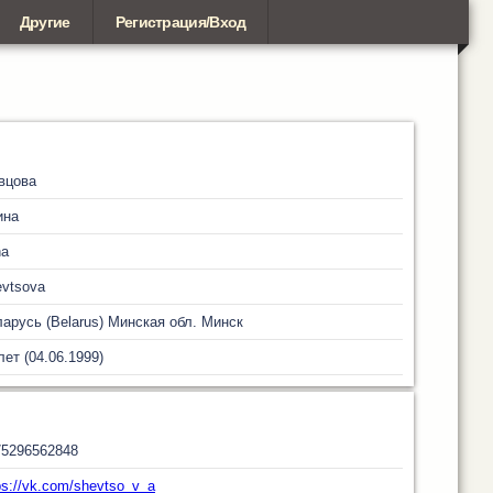
Другие
Регистрация/Вход
вцова
ина
na
vtsova
арусь (Belarus)
Минская обл.
Минск
лет (04.06.1999)
75296562848
ps://vk.com/shevtso_v_a