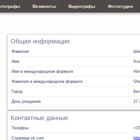
отографы
Визажисты
Видеографы
Фотостудии
Общая информация
Фамилия
Ше
Имя
Ал
Имя в международном формате
Ali
Фамилия в международном формате
She
Город
Бел
День рождения
27 
Контактные данные
Телефон
+3
Страница vk.com
htt