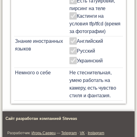
Есть татуировки,
пирсинг на теле
Кастинги на
условия tfp/tfcd (время
за фотографии)
Знание иностранных
Английский
языков
Русский
Украинский
Немного о себе
Не стеснительная,
умею работать на
камеру, есть чувство
стиля и фантазия.
Сайт разработан компанией Steveas
Разработчик:
Игорь Саевец
—
Telegram
·
VK
·
Instagram