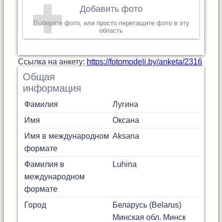
Добавить фото
Выберите фото, или просто перетащите фото в эту
область
Cсылка на анкету:
https://fotomodeli.by/anketa/2316
Общая
информация
Фамилия
Лугина
Имя
Оксана
Имя в международном
Aksana
формате
Фамилия в
Luhina
международном
формате
Город
Беларусь (Belarus)
Минская обл.
Минск