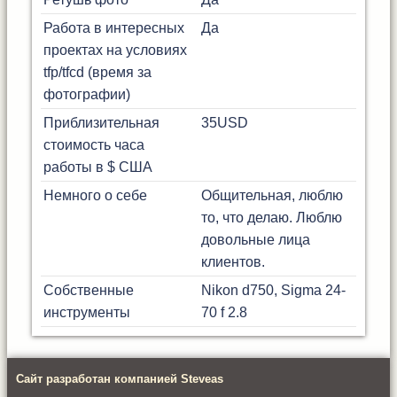
Работа в интересных
Да
проектах на условиях
tfp/tfcd (время за
фотографии)
Приблизительная
35
USD
стоимость часа
работы в $ США
Немного о себе
Общительная, люблю
то, что делаю. Люблю
довольные лица
клиентов.
Собственные
Nikon d750, Sigma 24-
инструменты
70 f 2.8
Сайт разработан компанией Steveas