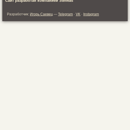
Сайт разработан компанией Steveas
Разработчик:
Игорь Саевец
—
Telegram
·
VK
·
Instagram