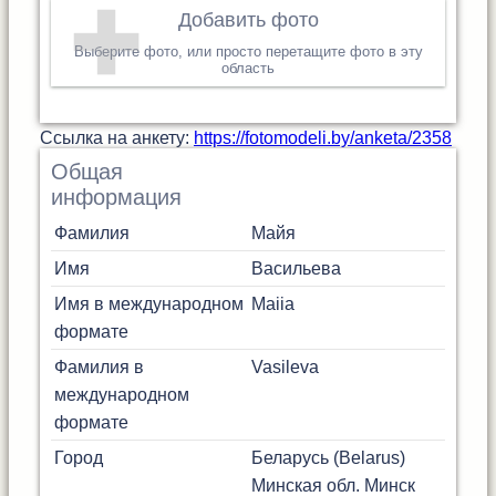
Добавить фото
Выберите фото, или просто перетащите фото в эту
область
Cсылка на анкету:
https://fotomodeli.by/anketa/2358
Общая
информация
Фамилия
Майя
Имя
Васильева
Имя в международном
Maiia
формате
Фамилия в
Vasileva
международном
формате
Город
Беларусь (Belarus)
Минская обл.
Минск