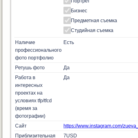
Портрет
Бизнес
Предметная съемка
Студийная съемка
Наличие
Есть
профессионального
фото портфолио
Ретушь фото
Да
Работа в
Да
интересных
проектах на
условиях tfp/tfcd
(время за
фотографии)
Сайт
https://www.instagram.com/zueva
Приблизительная
7
USD